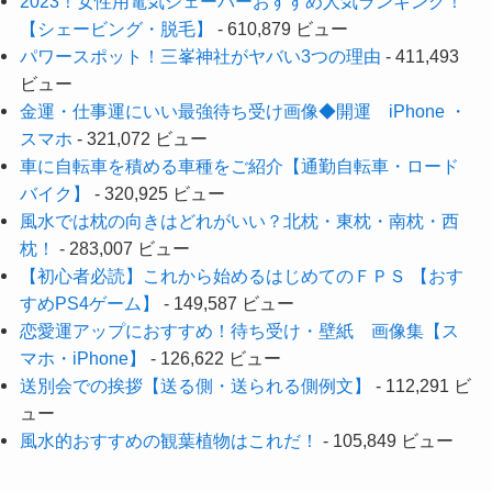
2023！女性用電気シェーバーおすすめ人気ランキング！
【シェービング・脱毛】
- 610,879 ビュー
パワースポット！三峯神社がヤバい3つの理由
- 411,493
ビュー
金運・仕事運にいい最強待ち受け画像◆開運 iPhone ・
スマホ
- 321,072 ビュー
車に自転車を積める車種をご紹介【通勤自転車・ロード
バイク】
- 320,925 ビュー
風水では枕の向きはどれがいい？北枕・東枕・南枕・西
枕！
- 283,007 ビュー
【初心者必読】これから始めるはじめてのＦＰＳ 【おす
すめPS4ゲーム】
- 149,587 ビュー
恋愛運アップにおすすめ！待ち受け・壁紙 画像集【ス
マホ・iPhone】
- 126,622 ビュー
送別会での挨拶【送る側・送られる側例文】
- 112,291 ビ
ュー
風水的おすすめの観葉植物はこれだ！
- 105,849 ビュー