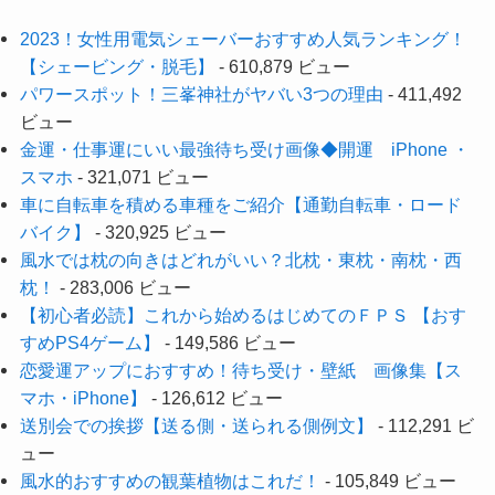
2023！女性用電気シェーバーおすすめ人気ランキング！
【シェービング・脱毛】
- 610,879 ビュー
パワースポット！三峯神社がヤバい3つの理由
- 411,492
ビュー
金運・仕事運にいい最強待ち受け画像◆開運 iPhone ・
スマホ
- 321,071 ビュー
車に自転車を積める車種をご紹介【通勤自転車・ロード
バイク】
- 320,925 ビュー
風水では枕の向きはどれがいい？北枕・東枕・南枕・西
枕！
- 283,006 ビュー
【初心者必読】これから始めるはじめてのＦＰＳ 【おす
すめPS4ゲーム】
- 149,586 ビュー
恋愛運アップにおすすめ！待ち受け・壁紙 画像集【ス
マホ・iPhone】
- 126,612 ビュー
送別会での挨拶【送る側・送られる側例文】
- 112,291 ビ
ュー
風水的おすすめの観葉植物はこれだ！
- 105,849 ビュー