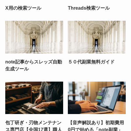
X用の検索ツール
Threads検索ツール
note記事からスレッズ自動
５０代副業無料ガイド
生成ツール
包丁研ぎ・刃物メンテナン
【音声解説あり】初期費用
ス専門店【全国17選】職人
0円で始める「note副業」