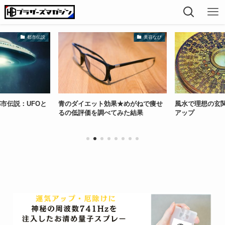
美容なび
掃除
果★めがねで痩せ
風水で理想の玄関作りを作って運気
ソルフェジオ周
てみた結果
アップ
ヒーリングの融