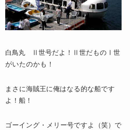
白鳥丸 Ⅱ世号だよ！Ⅱ世だものⅠ世
がいたのかも！
まさに海賊王に俺はなる的な船です
よ！船！
ゴーイング・メリー号ですよ（笑）で