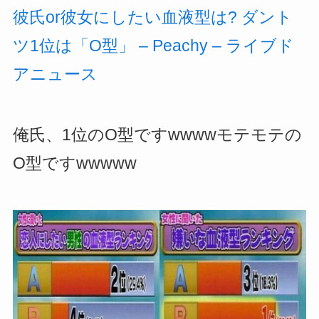
彼氏or彼女にしたい血液型は? ダント
ツ1位は「O型」 – Peachy – ライブド
アニュース
俺氏、1位のO型ですwwwwモテモテの
O型ですwwwww