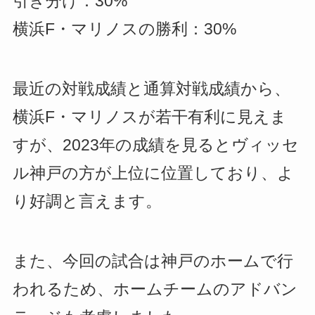
引き分け：30%
横浜F・マリノスの勝利：30%
最近の対戦成績と通算対戦成績から、
横浜F・マリノスが若干有利に見えま
すが、2023年の成績を見るとヴィッセ
ル神戸の方が上位に位置しており、よ
り好調と言えます。
また、今回の試合は神戸のホームで行
われるため、ホームチームのアドバン