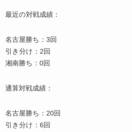
最近の対戦成績：
名古屋勝ち：3回
引き分け：2回
湘南勝ち：0回
通算対戦成績：
名古屋勝ち：20回
引き分け：6回