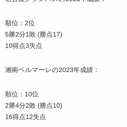
順位：2位
5勝2分1敗 (勝点17)
10得点3失点
湘南ベルマーレの2023年成績：
順位：10位
2勝4分2敗 (勝点10)
16得点12失点