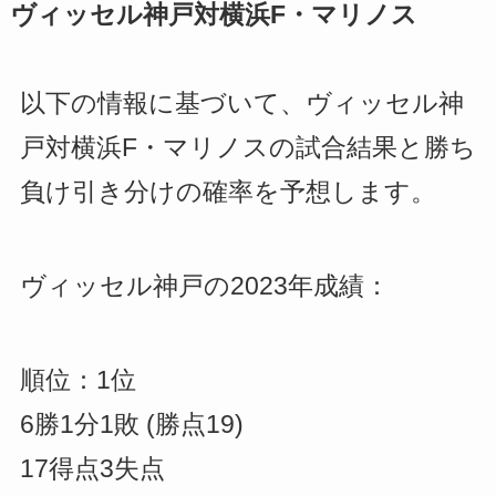
ヴィッセル神戸対横浜F・マリノス
以下の情報に基づいて、ヴィッセル神
戸対横浜F・マリノスの試合結果と勝ち
負け引き分けの確率を予想します。
ヴィッセル神戸の2023年成績：
順位：1位
6勝1分1敗 (勝点19)
17得点3失点