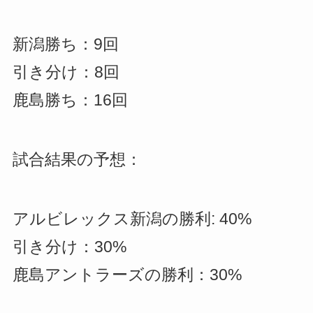
新潟勝ち：9回
引き分け：8回
鹿島勝ち：16回
試合結果の予想：
アルビレックス新潟の勝利: 40%
引き分け：30%
鹿島アントラーズの勝利：30%