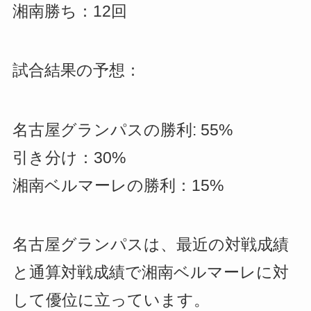
湘南勝ち：12回
試合結果の予想：
名古屋グランパスの勝利: 55%
引き分け：30%
湘南ベルマーレの勝利：15%
名古屋グランパスは、最近の対戦成績
と通算対戦成績で湘南ベルマーレに対
して優位に立っています。