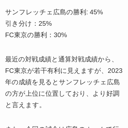
サンフレッチェ広島の勝利: 45%
引き分け：25%
FC東京の勝利：30%
最近の対戦成績と通算対戦成績から、
FC東京が若干有利に見えますが、2023
年の成績を見るとサンフレッチェ広島
の方が上位に位置しており、より好調
と言えます。