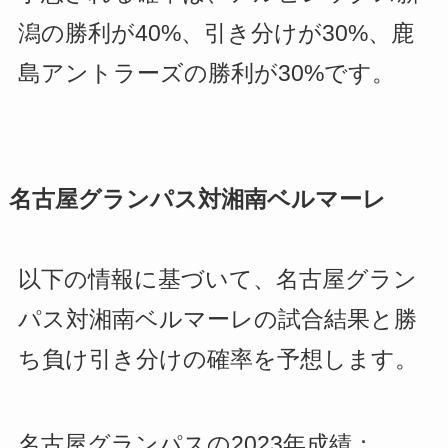
潟の勝利が40%、引き分けが30%、鹿
島アントラーズの勝利が30%です。
名古屋グランパス対湘南ベルマーレ
以下の情報に基づいて、名古屋グラン
パス対湘南ベルマーレの試合結果と勝
ち負け引き分けの確率を予想します。
名古屋グランパスの2023年成績：