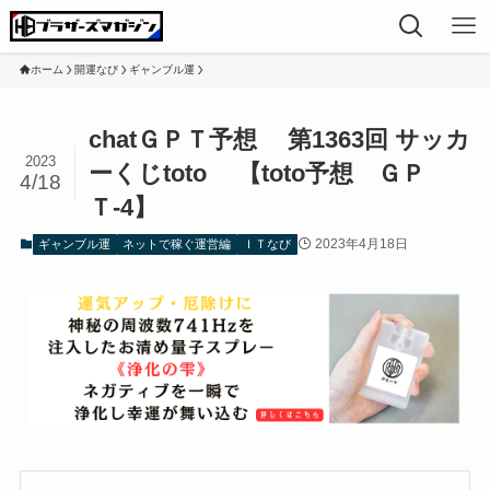
ホーム
開運なび
ギャンブル運
chatＧＰＴ予想 第1363回 サッカ
2023
ーくじtoto 【toto予想 ＧＰ
4/18
Ｔ-4】
2023年4月18日
ギャンブル運
ネットで稼ぐ運営編
ＩＴなび