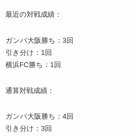
最近の対戦成績：
ガンバ大阪勝ち：3回
引き分け：1回
横浜FC勝ち：1回
通算対戦成績：
ガンバ大阪勝ち：4回
引き分け：3回