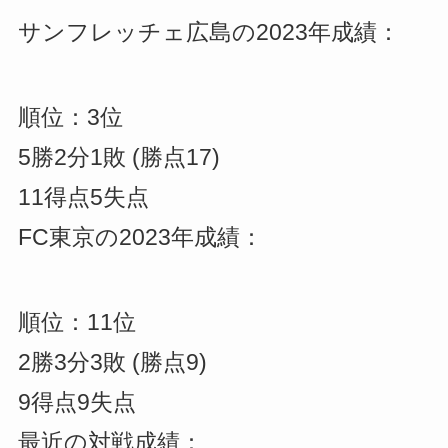
サンフレッチェ広島の2023年成績：
順位：3位
5勝2分1敗 (勝点17)
11得点5失点
FC東京の2023年成績：
順位：11位
2勝3分3敗 (勝点9)
9得点9失点
最近の対戦成績：