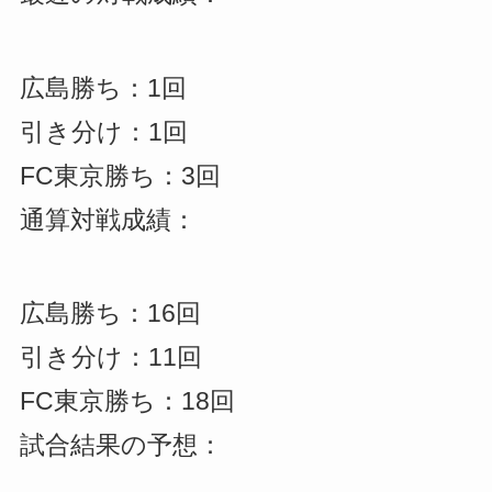
広島勝ち：1回
引き分け：1回
FC東京勝ち：3回
通算対戦成績：
広島勝ち：16回
引き分け：11回
FC東京勝ち：18回
試合結果の予想：