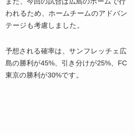
また、今回の試合は広島のホームで行
われるため、ホームチームのアドバン
テージも考慮しました。
予想される確率は、サンフレッチェ広
島の勝利が45%、引き分けが25%、FC
東京の勝利が30%です。