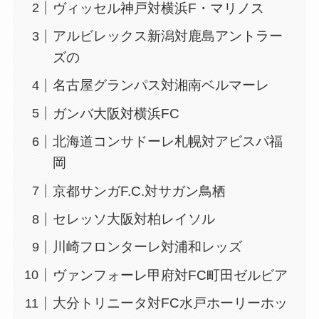
ヴィッセル神戸対横浜F・マリノス
アルビレックス新潟対鹿島アントラー
ズの
名古屋グランパス対湘南ベルマーレ
ガンバ大阪対横浜FC
北海道コンサドーレ札幌対アビスパ福
岡
京都サンガF.C.対サガン鳥栖
セレッソ大阪対柏レイソル
川崎フロンターレ対浦和レッズ
ヴァンフォーレ甲府対FC町田ゼルビア
大分トリニータ対FC水戸ホーリーホッ