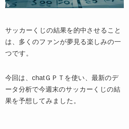
サッカーくじの結果を的中させること
は、多くのファンが夢見る楽しみの一
つです。
今回は、chatＧＰＴを使い、最新のデ
ータ分析で今週末のサッカーくじの結
果を予想してみました。