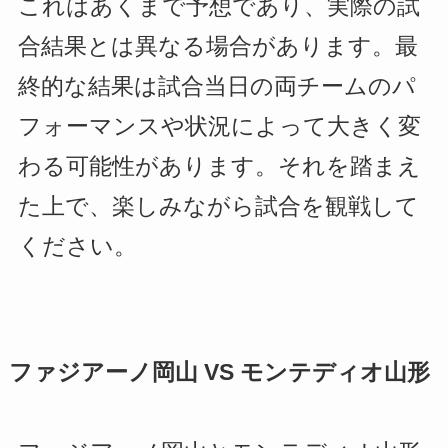
これはあくまで予想であり、実際の試
合結果とは異なる場合があります。最
終的な結果は試合当日の両チームのパ
フォーマンスや状況によって大きく変
わる可能性があります。それを踏まえ
た上で、楽しみながら試合を観戦して
ください。
ファジアーノ岡山 VS モンテディオ山形