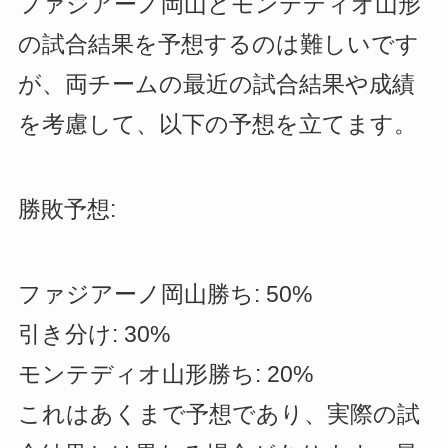
ファジアーノ岡山とモンテディオ山形
の試合結果を予想するのは難しいです
が、両チームの最近の試合結果や成績
を考慮して、以下の予想を立てます。
勝敗予想:
ファジアーノ岡山勝ち: 50%
引き分け: 30%
モンテディオ山形勝ち: 20%
これはあくまで予想であり、実際の試