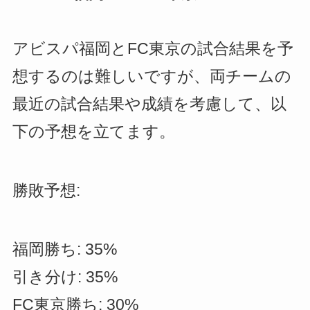
アビスパ福岡とFC東京の試合結果を予
想するのは難しいですが、両チームの
最近の試合結果や成績を考慮して、以
下の予想を立てます。
勝敗予想:
福岡勝ち: 35%
引き分け: 35%
FC東京勝ち: 30%