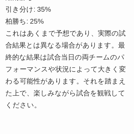
引き分け: 35%
柏勝ち: 25%
これはあくまで予想であり、実際の試
合結果とは異なる場合があります。最
終的な結果は試合当日の両チームのパ
フォーマンスや状況によって大きく変
わる可能性があります。それを踏まえ
た上で、楽しみながら試合を観戦して
ください。