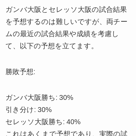
ガンバ大阪とセレッソ大阪の試合結果
を予想するのは難しいですが、両チー
ムの最近の試合結果や成績を考慮し
て、以下の予想を立てます。
勝敗予想:
ガンバ大阪勝ち: 30%
引き分け: 30%
セレッソ大阪勝ち: 40%
これはあくまで予想であり、実際の試