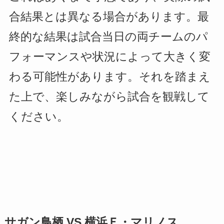
合結果とは異なる場合があります。最
終的な結果は試合当日の両チームのパ
フォーマンスや状況によって大きく変
わる可能性があります。それを踏まえ
た上で、楽しみながら試合を観戦して
ください。
サガン鳥栖 VS 横浜Ｆ・マリノス