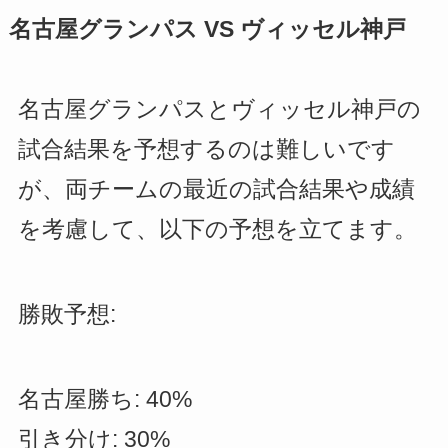
名古屋グランパス VS ヴィッセル神戸
名古屋グランパスとヴィッセル神戸の
試合結果を予想するのは難しいです
が、両チームの最近の試合結果や成績
を考慮して、以下の予想を立てます。
勝敗予想:
名古屋勝ち: 40%
引き分け: 30%