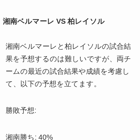
湘南ベルマーレ VS 柏レイソル
湘南ベルマーレと柏レイソルの試合結
果を予想するのは難しいですが、両チ
ームの最近の試合結果や成績を考慮し
て、以下の予想を立てます。
勝敗予想:
湘南勝ち: 40%