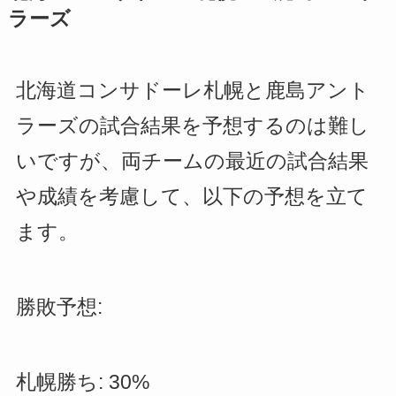
ラーズ
北海道コンサドーレ札幌と鹿島アント
ラーズの試合結果を予想するのは難し
いですが、両チームの最近の試合結果
や成績を考慮して、以下の予想を立て
ます。
勝敗予想:
札幌勝ち: 30%