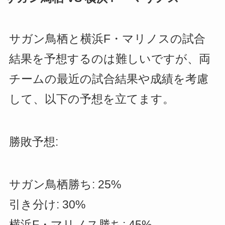
サガン鳥栖と横浜F・マリノスの試合
結果を予想するのは難しいですが、両
チームの最近の試合結果や成績を考慮
して、以下の予想を立てます。
勝敗予想:
サガン鳥栖勝ち: 25%
引き分け: 30%
横浜F・マリノス勝ち: 45%