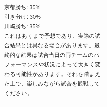
京都勝ち: 35%
引き分け: 30%
川崎勝ち: 35%
これはあくまで予想であり、実際の試
合結果とは異なる場合があります。最
終的な結果は試合当日の両チームのパ
フォーマンスや状況によって大きく変
わる可能性があります。それを踏まえ
た上で、楽しみながら試合を観戦して
ください。