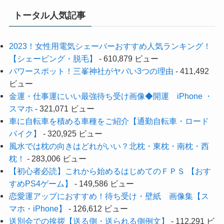
トータル人気記事
2023！女性用電気シェーバーおすすめ人気ランキング！
【シェービング・脱毛】
- 610,879 ビュー
パワースポット！三峯神社がヤバい3つの理由
- 411,492
ビュー
金運・仕事運にいい最強待ち受け画像◆開運 iPhone ・
スマホ
- 321,071 ビュー
車に自転車を積める車種をご紹介【通勤自転車・ロード
バイク】
- 320,925 ビュー
風水では枕の向きはどれがいい？北枕・東枕・南枕・西
枕！
- 283,006 ビュー
【初心者必読】これから始めるはじめてのＦＰＳ 【おす
すめPS4ゲーム】
- 149,586 ビュー
恋愛運アップにおすすめ！待ち受け・壁紙 画像集【ス
マホ・iPhone】
- 126,612 ビュー
送別会での挨拶【送る側・送られる側例文】
- 112,291 ビ