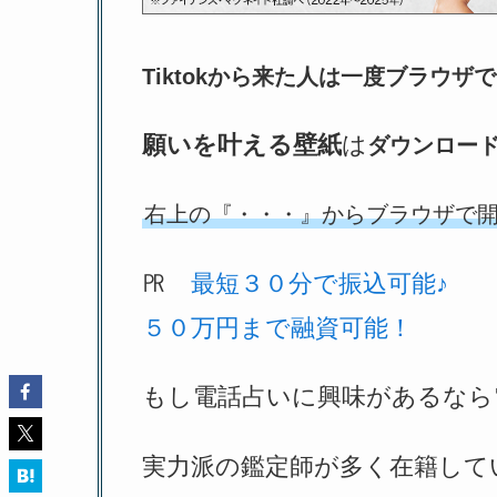
Tiktokから来た人は一度ブラウ
願いを叶える壁紙
は
ダウンロー
右上の『・・・』からブラウザで
㏚
最短３０分で振込可能♪
５０万円まで融資可能！
もし電話占いに興味があるなら
実力派の鑑定師が多く在籍して