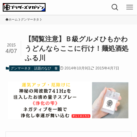
ホーム
グンマーネタ
【閲覧注意】Ｂ級グルメひもかわ
2015
うどんならここに行け！麺処酒処
4/07
ふる川
2014年10月9日
2015年4月7日
グンマーネタ
話題のなび
食