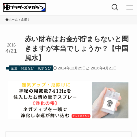
ホーム
金運
赤い財布はお金が貯まらないと聞
2016
きますが本当でしょうか？【中国
4/21
風水】
2014年12月25日
2016年4月21日
金運
開運なび
風水なび