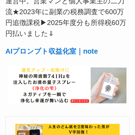
運営中。営業マンと個人事業主の二刀
流★2023年に副業の税務調査で600万
円追徴課税▶2025年度分も所得税60万
円払いました⇓
AIプロンプト収益化室｜note