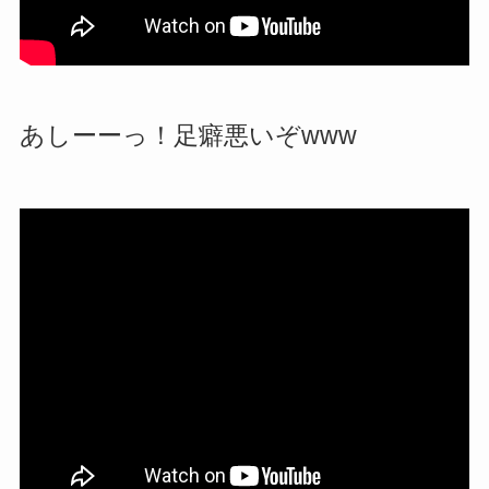
あしーーっ！足癖悪いぞwww