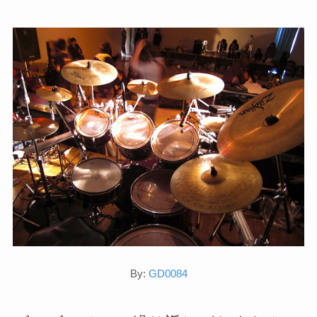
By:
GD0084