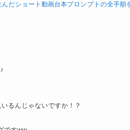
を生んだショート動画台本プロンプトの全手順
♪
人いるんじゃないですか！？
グですww