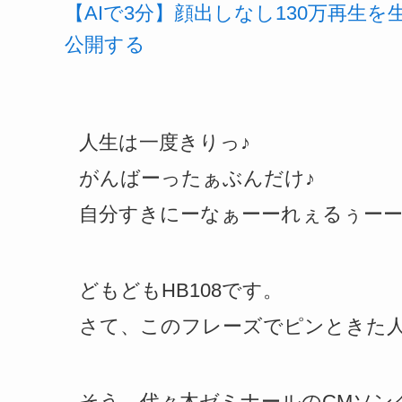
【AIで3分】顔出しなし130万再生
公開する
人生は一度きりっ♪
がんばーったぁぶんだけ♪
自分すきにーなぁーーれぇるぅーー
どもどもHB108です。
さて、このフレーズでピンときた
そう、代々木ゼミナールのCMソン