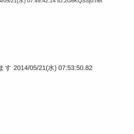
1(水) 07:49:42.14 ID:2G6KQSSj0.net
014/05/21(水) 07:53:50.82