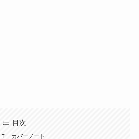
目次
ＩＴ カバーノート