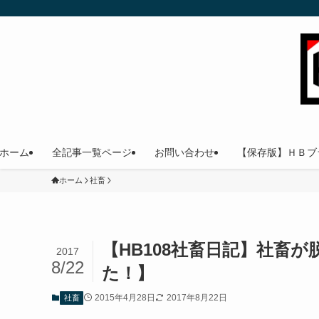
ホーム
全記事一覧ページ
お問い合わせ
【保存版】ＨＢブ
ホーム
社畜
【HB108社畜日記】社畜
2017
8/22
た！】
2015年4月28日
2017年8月22日
社畜