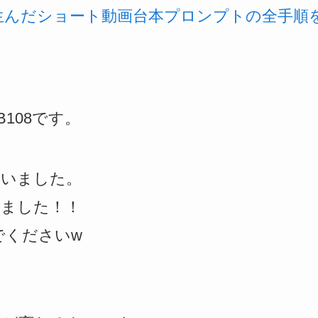
を生んだショート動画台本プロンプトの全手順
108です。
ゃいました。
みました！！
でくださいw