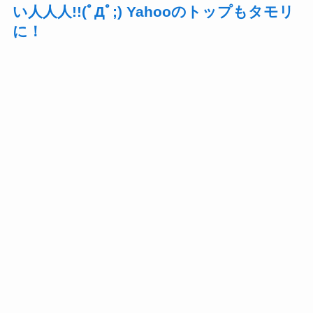
い人人人!!(ﾟДﾟ;) Yahooのトップもタモリ
に！