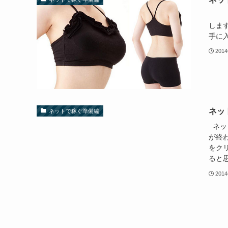
では
しま
手に入
201
ネッ
ネットで稼ぐ準備編
ネッ
が終
をク
ると思
201