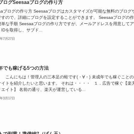
ブログSeesaaブログの作り方
saaブログの作り方 Seesaaブログはカスタマイズが可能な無料のブログ
ですので、詳細にブログを設定することができます。 Seesaaブログの
簡単な手順 Seesaaブログの作り方ですが、メールアドレスを用意して
IDを取得し、サブド...
5年7月27日
年でも稼げる5つの方法
にちは！管理人の三本足の蛙です(・∀・) 未成年でも稼ぐことの
サイトを紹介したいと思います。 それは・・・・ １．広告で稼ぐ【楽
エイト】 名前の通り、楽天が運営している...
4年3月17日
トで副業！準備編7（げん玉）