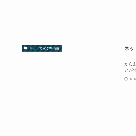
ネッ
ネットで稼ぐ準備編
ブロ
から
とがで
201