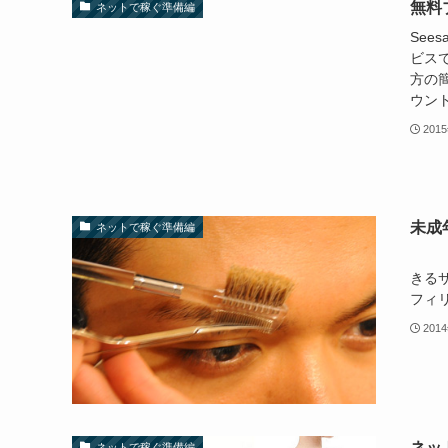
無料
ネットで稼ぐ準備編
See
ビス
方の
ウント
201
未成
ネットで稼ぐ準備編
こん
きる
フィリ
201
ネッ
ネットで稼ぐ準備編