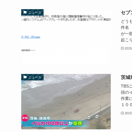
セブ
ニュース
どう
件名
が一
起こり
201
茨城
ニュース
TB
頭の
作業
１００
201