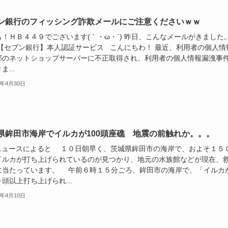
ン銀行のフィッシング詐欺メールにご注意くださいｗｗ
も！ＨＢ４４９でございます(｀・ω・´) 昨日、こんなメールがきまし
 【セブン銀行】本人認証サービス こんにちわ！ 最近、利用者の個人情
部のネットショップサーバーに不正取得され、利用者の個人情報漏洩事
ま...
5年4月30日
県鉾田市海岸でイルカが100頭座礁 地震の前触れか。。。
Sニュースによると １０日朝早く、茨城県鉾田市の海岸で、およそ１５
イルカが打ち上げられているのが見つかり、地元の水族館などが現在、
に当たっています。 午前６時１５分ごろ、鉾田市の海岸で、「イルカ
頭以上打ち上げられ...
5年4月10日