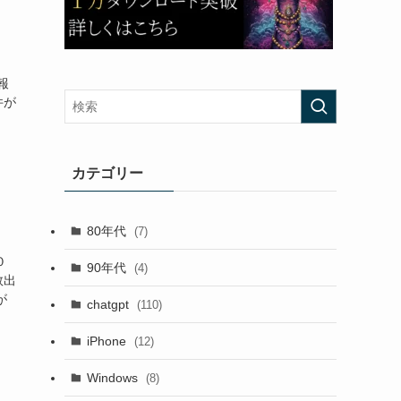
た。
報
件が
カテゴリー
80年代
(7)
０
90年代
(4)
救出
が
chatgpt
(110)
iPhone
(12)
Windows
(8)