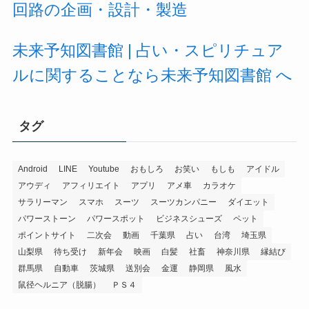
回路の企画・設計・製造
未来予知図書館 | 占い・スピリチュア
ルに関することなら未来予知図書館 へ
タグ
Android
LINE
Youtube
おもしろ
お笑い
もしも
アイドル
アウディ
アフィリエイト
アプリ
アメ車
カラオケ
サラリーマン
スマホ
スーツ
スーツカンパニー
ダイエット
パワーストーン
パワースポット
ビジネスシューズ
ペット
ポイントサイト
二次会
動画
千葉県
占い
台湾
埼玉県
山梨県
待ち受け
新年会
映画
白髪
社畜
神奈川県
縁結び
群馬県
自動車
茨城県
送別会
金運
静岡県
風水
鼠径ヘルニア（脱腸）
ＰＳ４