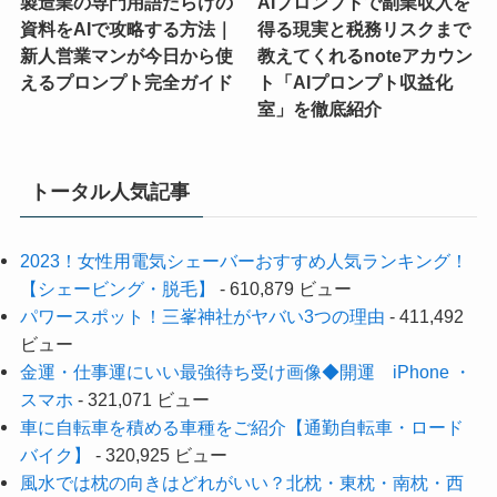
製造業の専門用語だらけの
AIプロンプトで副業収入を
資料をAIで攻略する方法｜
得る現実と税務リスクまで
新人営業マンが今日から使
教えてくれるnoteアカウン
えるプロンプト完全ガイド
ト「AIプロンプト収益化
室」を徹底紹介
トータル人気記事
2023！女性用電気シェーバーおすすめ人気ランキング！
【シェービング・脱毛】
- 610,879 ビュー
パワースポット！三峯神社がヤバい3つの理由
- 411,492
ビュー
金運・仕事運にいい最強待ち受け画像◆開運 iPhone ・
スマホ
- 321,071 ビュー
車に自転車を積める車種をご紹介【通勤自転車・ロード
バイク】
- 320,925 ビュー
風水では枕の向きはどれがいい？北枕・東枕・南枕・西