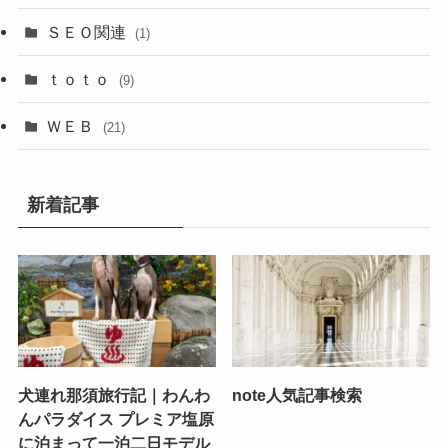
ＳＥＯ関連
(1)
ｔｏｔｏ
(9)
ＷＥＢ
(21)
新着記事
犬連れ那須旅行記｜わんわ
note人気記事検索
んパラダイス プレミア塩原
に泊まって一泊二日モデル