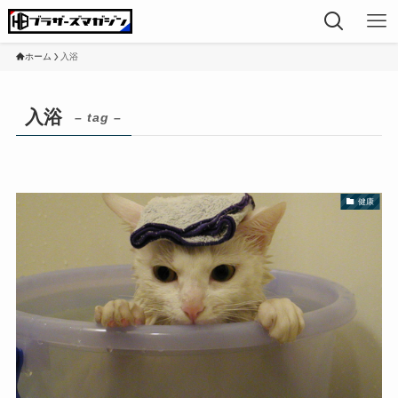
ホーム
入浴
入浴
– tag –
健康