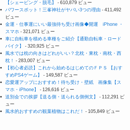
【シェービング・脱毛】
- 610,879 ビュー
パワースポット！三峯神社がヤバい3つの理由
- 411,492
ビュー
金運・仕事運にいい最強待ち受け画像◆開運 iPhone ・
スマホ
- 321,071 ビュー
車に自転車を積める車種をご紹介【通勤自転車・ロード
バイク】
- 320,925 ビュー
風水では枕の向きはどれがいい？北枕・東枕・南枕・西
枕！
- 283,007 ビュー
【初心者必読】これから始めるはじめてのＦＰＳ 【おす
すめPS4ゲーム】
- 149,587 ビュー
恋愛運アップにおすすめ！待ち受け・壁紙 画像集【ス
マホ・iPhone】
- 126,616 ビュー
送別会での挨拶【送る側・送られる側例文】
- 112,291 ビ
ュー
風水的おすすめの観葉植物はこれだ！
- 105,849 ビュー