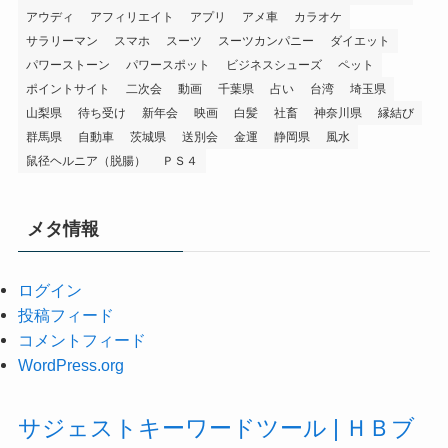
アウディ
アフィリエイト
アプリ
アメ車
カラオケ
サラリーマン
スマホ
スーツ
スーツカンパニー
ダイエット
パワーストーン
パワースポット
ビジネスシューズ
ペット
ポイントサイト
二次会
動画
千葉県
占い
台湾
埼玉県
山梨県
待ち受け
新年会
映画
白髪
社畜
神奈川県
縁結び
群馬県
自動車
茨城県
送別会
金運
静岡県
風水
鼠径ヘルニア（脱腸）
ＰＳ４
メタ情報
ログイン
投稿フィード
コメントフィード
WordPress.org
サジェストキーワードツール | ＨＢブ