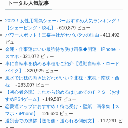
トータル人気記事
2023！女性用電気シェーバーおすすめ人気ランキング！
【シェービング・脱毛】
- 610,879 ビュー
パワースポット！三峯神社がヤバい3つの理由
- 411,492
ビュー
金運・仕事運にいい最強待ち受け画像◆開運 iPhone ・
スマホ
- 321,072 ビュー
車に自転車を積める車種をご紹介【通勤自転車・ロード
バイク】
- 320,925 ビュー
風水では枕の向きはどれがいい？北枕・東枕・南枕・西
枕！
- 283,007 ビュー
【初心者必読】これから始めるはじめてのＦＰＳ 【おす
すめPS4ゲーム】
- 149,587 ビュー
恋愛運アップにおすすめ！待ち受け・壁紙 画像集【ス
マホ・iPhone】
- 126,620 ビュー
送別会での挨拶【送る側・送られる側例文】
- 112,291 ビ
ュー