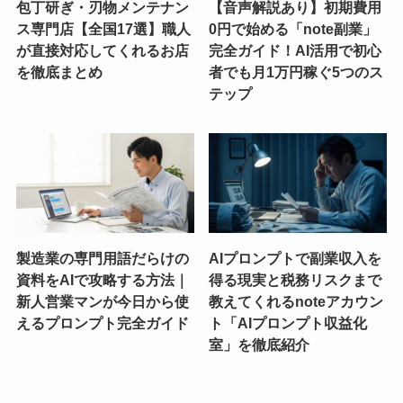
包丁研ぎ・刃物メンテナン
【音声解説あり】初期費用
ス専門店【全国17選】職人
0円で始める「note副業」
が直接対応してくれるお店
完全ガイド！AI活用で初心
を徹底まとめ
者でも月1万円稼ぐ5つのス
テップ
製造業の専門用語だらけの
AIプロンプトで副業収入を
資料をAIで攻略する方法｜
得る現実と税務リスクまで
新人営業マンが今日から使
教えてくれるnoteアカウン
えるプロンプト完全ガイド
ト「AIプロンプト収益化
室」を徹底紹介