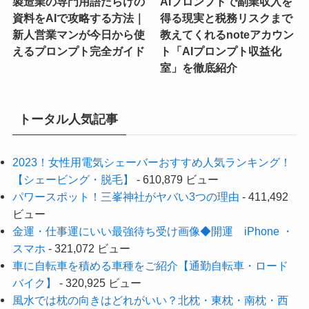
製造業の専門用語だらけの
AIプロンプトで副業収入を
資料をAIで攻略する方法｜
得る現実と税務リスクまで
新人営業マンが今日から使
教えてくれるnoteアカウン
えるプロンプト完全ガイド
ト「AIプロンプト収益化
室」を徹底紹介
トータル人気記事
2023！女性用電気シェーバーおすすめ人気ランキング！
【シェービング・脱毛】
- 610,879 ビュー
パワースポット！三峯神社がヤバい3つの理由
- 411,492
ビュー
金運・仕事運にいい最強待ち受け画像◆開運 iPhone ・
スマホ
- 321,072 ビュー
車に自転車を積める車種をご紹介【通勤自転車・ロード
バイク】
- 320,925 ビュー
風水では枕の向きはどれがいい？北枕・東枕・南枕・西