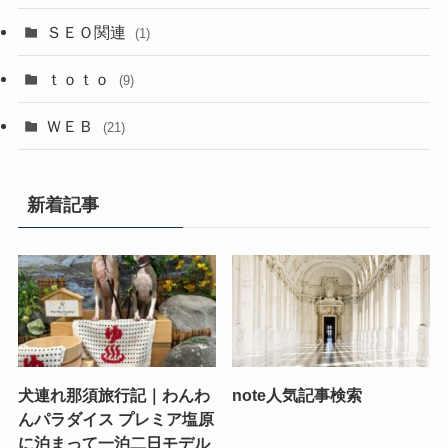
ＳＥＯ関連
(1)
ｔｏｔｏ
(9)
ＷＥＢ
(21)
新着記事
犬連れ那須旅行記｜わんわ
note人気記事検索
んパラダイス プレミア塩原
に泊まって一泊二日モデル