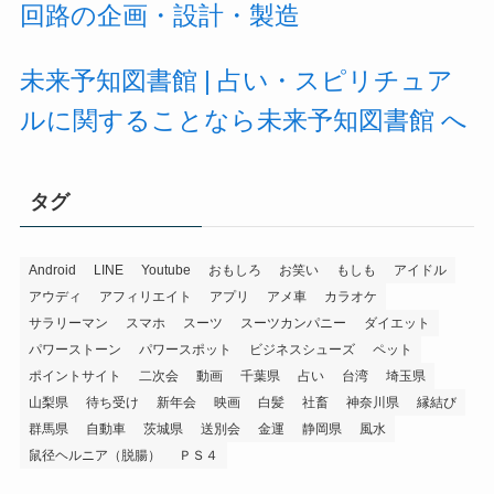
回路の企画・設計・製造
未来予知図書館 | 占い・スピリチュア
ルに関することなら未来予知図書館 へ
タグ
Android
LINE
Youtube
おもしろ
お笑い
もしも
アイドル
アウディ
アフィリエイト
アプリ
アメ車
カラオケ
サラリーマン
スマホ
スーツ
スーツカンパニー
ダイエット
パワーストーン
パワースポット
ビジネスシューズ
ペット
ポイントサイト
二次会
動画
千葉県
占い
台湾
埼玉県
山梨県
待ち受け
新年会
映画
白髪
社畜
神奈川県
縁結び
群馬県
自動車
茨城県
送別会
金運
静岡県
風水
鼠径ヘルニア（脱腸）
ＰＳ４