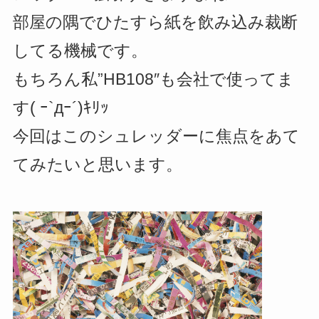
部屋の隅でひたすら紙を飲み込み裁断
してる機械です。
もちろん私”HB108″も会社で使ってま
す( ｰ`дｰ´)ｷﾘｯ
今回はこのシュレッダーに焦点をあて
てみたいと思います。