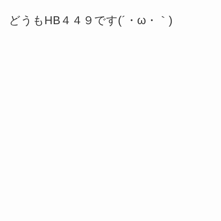
どうもHB４４９です(´・ω・｀)