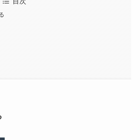
目次
る
る