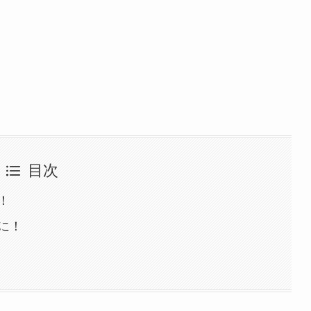
目次
！
に！