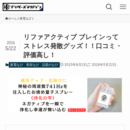
ホーム
家電なび
リファアクティブ ブレインって
2016
ストレス発散グッズ！！口コミ・
5/22
評価高し！
2015年8月2日
2016年5月22日
家電なび
美容なび
話題のなび