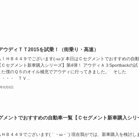
アウディＴＴ2015を試乗！（街乗り・高速）
！ＨＢ４４９でございます(-ω-)/ 本日はＣセグメントでおすすめの自
Ｃセグメント新車購入シリーズ】第4弾！ アウディＡ３Sportbackの試
また僕のＱ５のオイル補充でアウディに行ってきました。 そした
・・・ ＴＶ...
5年9月6日
グメントでおすすめの自動車一覧【Ｃセグメント新車購入シリ
もＨＢ４４９でございます(｀・ω・´) 現在我がでは、新車購入を検討し