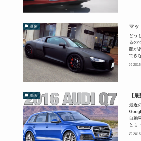
マッ
画像
どう
るの
艶が
できな
201
【最新
動画
最近のア
Goo
自動
とも・
201