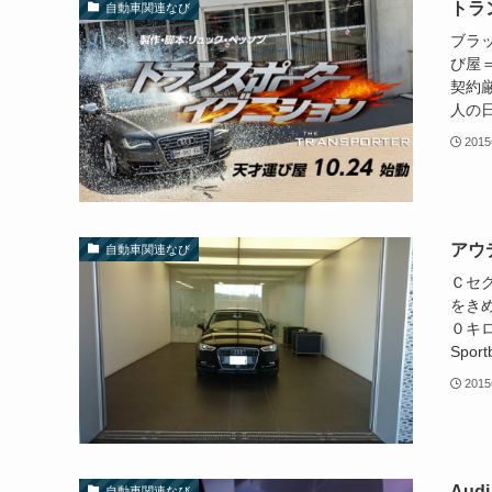
トラ
自動車関連なび
ブラ
び屋
契約
人の日
201
アウ
自動車関連なび
Ｃセ
をき
０キ
Sport
201
Aud
自動車関連なび