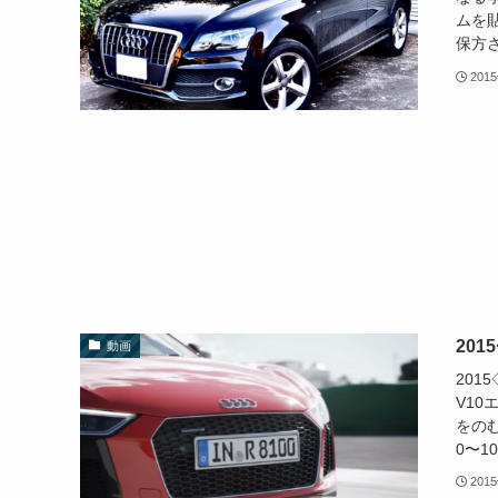
ムを
保方さ
201
201
動画
201
V10
をの
0〜1
201