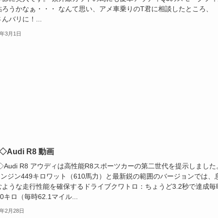
貼ろうかなぁ・・・ なんて思い、アメ車乗りのT君に相談したところ、
んバリに！...
5年3月1日
5◇Audi R8 動画
5◇Audi R8 アウディは高性能R8スポーツカーの第二世代を提示しました
エンジン449キロワット（610馬力）と最新鋭の範囲のバージョンでは、
むような走行性能を確保するドライブクワトロ：ちょうど3.2秒で達成毎
00キロ（毎時62.1マイル...
5年2月28日