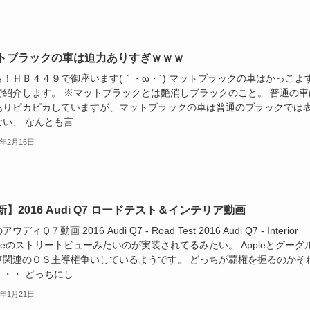
トブラックの車は迫力ありすぎｗｗｗ
も！ＨＢ４４９で御座います(｀・ω・´) マットブラックの車はかっこよ
で紹介します。 ※マットブラックとは艶消しブラックのこと。 普通の車
ありピカピカしていますが、マットブラックの車は普通のブラックでは
い、 なんとも言...
5年2月16日
】2016 Audi Q7 ロードテスト＆インテリア動画
ウディＱ７動画 2016 Audi Q7 - Road Test 2016 Audi Q7 - Interior
gleのストリートビューみたいのが実装されてるみたい。 Appleとグーグ
車関連のＯＳ主導権争いしているようです。 どっちが覇権を握るのかそ
・・ どっちにし...
5年1月21日