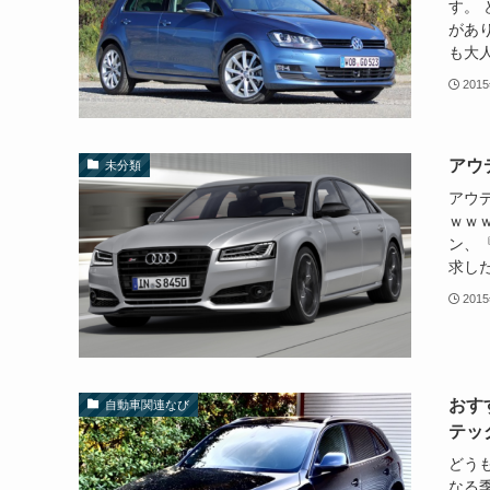
す。
があり
も大人
201
アウ
未分類
アウ
ｗｗ
ン、
求した
201
おす
自動車関連なび
テッ
どうも
なる