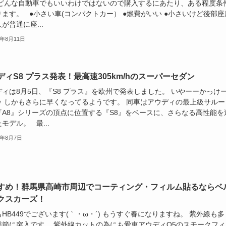
 どんな自動車でもいいわけではないので購入するにあたり、ある程度条
ます。 ●小さい車(コンパクトカー） ●燃費がいい ●小さいけど後部座
が普通に座...
5年8月11日
ディS8 プラス発表！最高速305km/hのスーパーセダン
ディは8月5日、『S8 プラス』を欧州で発表しました。 いやーーかっけ
ｗ しかもさらに早くなってるようです。 同車はアウディの最上級サルー
『A8』シリーズの頂点に位置する『S8』をベースに、さらなる高性能を
モデル。 最...
5年8月7日
すめ！群馬県高崎市周辺でコーティング・フィルム貼るならベ
クスカーズ！
HB449でございます(｀・ω・´) もうすぐ春になりますね。 紫外線も多
季節に突入です。 紫外線カットの為にも愛車アウディQ5のスモークフィ