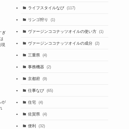
ライフスタイルなび
(117)
リンゴ狩り
(1)
ヴァージンココナッツオイルの使い方
(1)
すぎ
は
ヴァージンココナッツオイルの成分
(2)
表現
三重県
(4)
事務機器
(2)
京都府
(9)
仕事なび
(65)
ルが
住宅
(4)
れ
佐賀県
(4)
便利
(32)