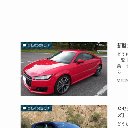
新型
自動車関連なび
どうも
一覧【
乗、
ら・・
201
Ｃセ
自動車関連なび
ズ】
どう