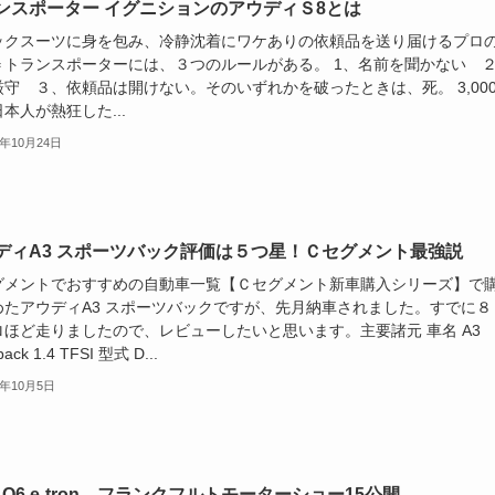
ンスポーター イグニションのアウディＳ8とは
ックスーツに身を包み、冷静沈着にワケありの依頼品を送り届けるプロ
＝ト­ランスポーターには、３つのルールがある。 1、名前を聞かない 
厳守 ３、依頼品は開けない。そのいずれかを破ったときは、死。 3,00
本人が熱狂した...
5年10月24日
ディA3 スポーツバック評価は５つ星！Ｃセグメント最強説
グメントでおすすめの自動車一覧【Ｃセグメント新車購入シリーズ】で
めたアウディA3 スポーツバックですが、先月納車されました。すでに８
ロほど走りましたので、レビューしたいと思います。主要諸元 車名 A3
back 1.4 TFSI 型式 D...
5年10月5日
i Q6 e-tron フランクフルトモーターショー15公開