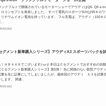
クフルトで開催されているモーターショーでアウディはQ6- Q6 e-tro
トロコンセプトを発表しました。 すべて電気のスポーツSUVは95キロワ
とリチウムイオン電池を持っています。 フル充電は、アウディ（150キ
..
5年9月16日
セグメント新車購入シリーズ】アウディA3 スポーツバックを
！ＨＢ４４９でございます(-ω-)/ 本日はＣセグメントでおすすめの自
【Ｃセグメント新車購入シリーズ】第5弾！ 先に関係のない新型アウデ
試乗を先に記事にしてしまいましたが、最終回のアウディ Ａ３を試乗
します。 関連...
5年9月10日