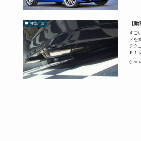
【動
神奈川県
すごい
ドを奏
テク
Ｆ１サ
201