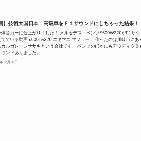
画】技術大国日本！高級車をＦ１サウンドにしちゃった結果！
爆音カーに仕上がりました！ メルセデス・ベンツS600W220がF1サウ
でている動画 s600l w220 エキマニ マフラー 作ったのは川崎市にあ
ニカルガレージササキという会社です。 ベンツのほかにもアウディＳ８
ウンドありました。 ...
4年12月30日