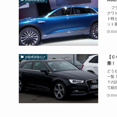
フラン
クワ
ト時
ット直.
201
【Ｃ
自動車関連なび
乗！
どうも
一覧
Ｔの
て紹介
201