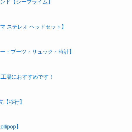
ンド【シープライム】
マ ステレオ ヘッドセット】
ー・ブーツ・リュック・時計】
 は工場におすすめです！
絡先【移行】
lipop】