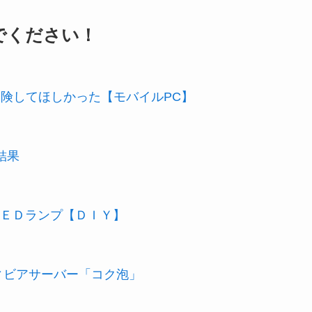
でください！
冒険してほしかった【モバイルPC】
結果
ＥＤランプ【ＤＩＹ】
ィビアサーバー「コク泡」